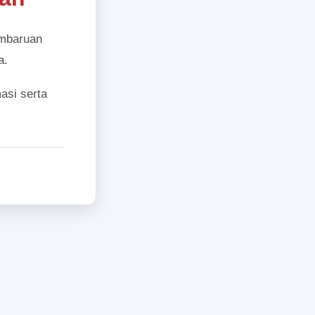
embaruan
a.
asi serta