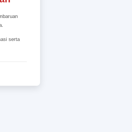
embaruan
a.
asi serta