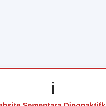
ℹ️
bsite Sementara Dinonaktif